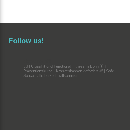
Follow us!
dboxcrossfit
🏋️‍♀️ | CrossFit und Functional Fitness in Bonn
🤸 |
Präventionskurse - Krankenkassen gefördert
🌈 | Safe
Space - alle herzlich willkommen!