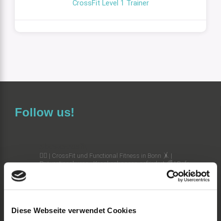
CrossFit Level 1 Trainer
Follow us!
dboxcrossfit
🏋️‍♀️ | CrossFit und Functional Fitness in Bonn
🤸 |
Präventionskurse - Krankenkassen gefördert
🌈 | Safe
Space - alle herzlich willkommen!
Diese Webseite verwendet Cookies